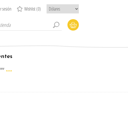
ar sesión
Wishlist
(0)
entes
"