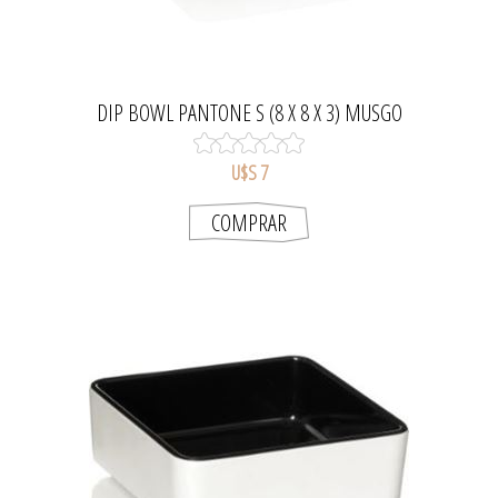
DIP BOWL PANTONE S (8 X 8 X 3) MUSGO
U$S 7