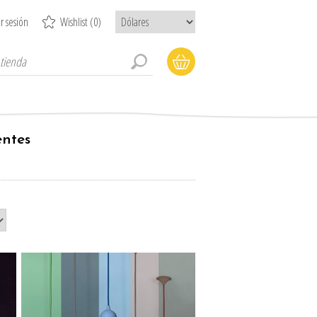
ar sesión
Wishlist
(0)
entes