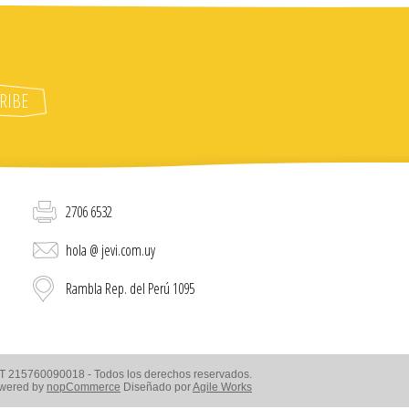
2706 6532
hola @ jevi.com.uy
Rambla Rep. del Perú 1095
RUT 215760090018 - Todos los derechos reservados.
wered by
nopCommerce
Diseñado por
Agile Works